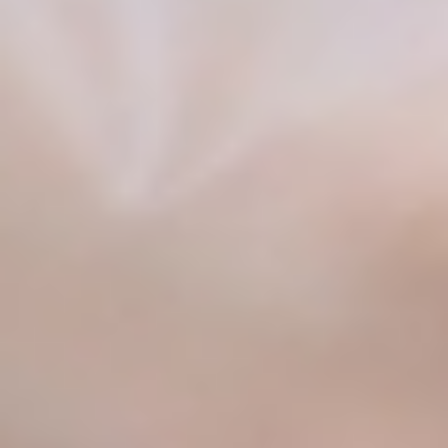
5月のお出かけ
たい！梅
雨の日こそラ
帰りに一杯！
田家のと
ーメン日和！
梅田でご飯な
んこつラ
6月は梅田家
ら「梅田家」
ーメンで
でほっと一息
のラーメン
元気チャ
6月の梅田でラー
ージ
メンを食べるなら
5月の梅田でご飯を
梅田家。人気のと
探すなら梅田家。人
7月の梅田で
んこつ醤油や野菜
気のとんこつ醤油や
ラーメンを食
ラーメンを、お昼
野菜ラーメンをお昼
べるなら梅田
ごはんや夜ご飯
ごはんや夜ご飯に。
家。人気のと
に。大阪駅や北新
大阪駅や北新地駅か
んこつ醤油や
地駅からもアクセ
らアクセスしやす
野菜200gラー
スしやすいラーメ
く、気軽に立ち寄れ
メンを、お昼
ン店です。
るラーメン店です。
ごはんや夜ご
飯に楽しめま
2026.05.29
2026.04.30
す。